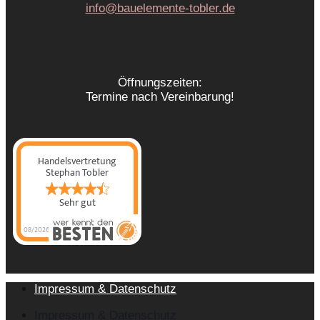
info@bauelemente-tobler.de
Öffnungszeiten:
Termine nach Vereinbarung!
Handelsvertretung
Stephan Tobler
Sehr gut
08/2026
Handelsvertretung
Stephan Tobler
hat
4.71
von
5
Sternen |
14
Handelsvertretung
Stephan
Tobler
Bewertungen
auf
Impressum & Datenschutz
werkenntdenBESTEN.de
Impressum & Datenschutz